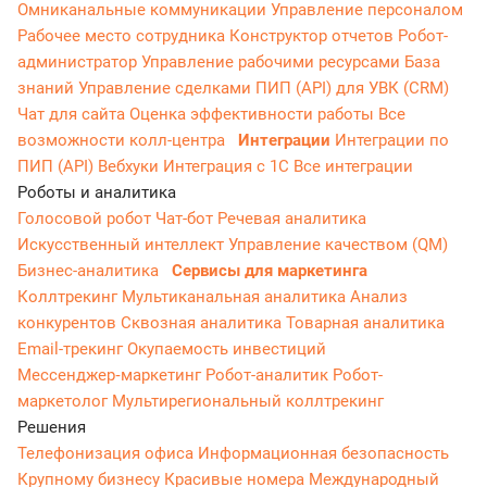
Омниканальные коммуникации
Управление персоналом
Рабочее место сотрудника
Конструктор отчетов
Робот-
администратор
Управление рабочими ресурсами
База
знаний
Управление сделками
ПИП (API) для УВК (CRM)
Чат для сайта
Оценка эффективности работы
Все
возможности колл-центра
Интеграции
Интеграции по
ПИП (API)
Вебхуки
Интеграция с 1С
Все интеграции
Роботы и аналитика
Голосовой робот
Чат-бот
Речевая аналитика
Искусственный интеллект
Управление качеством (QM)
Бизнес-аналитика
Сервисы для маркетинга
Коллтрекинг
Мультиканальная аналитика
Анализ
конкурентов
Сквозная аналитика
Товарная аналитика
Email-трекинг
Окупаемость инвестиций
Мессенджер‑маркетинг
Робот-аналитик
Робот-
маркетолог
Мультирегиональный коллтрекинг
Решения
Телефонизация офиса
Информационная безопасность
Крупному бизнесу
Красивые номера
Международный