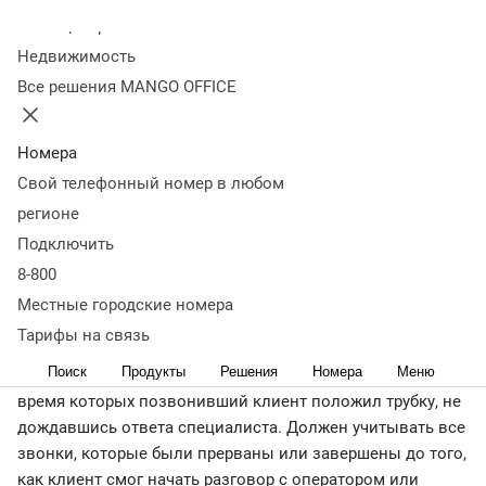
Abandonment Rate в облачном контакт-центре MANGO
Колл-центр
OFFICE?
Как с помощью Call Abandonment Rate оценивать
Недвижимость
эффективность обслуживания клиентов
Как Call
Все решения MANGO OFFICE
Abandonment Rate влияет на удовлетворенность
клиентов
Какие есть способы улучшения Call
Abandonment Rate
Главное о CAR (Call Abandonment Rate)
Номера
< назад
Свой телефонный номер в любом
CAR (Call Abandonment Rate) один из ключевых
регионе
показателей эффективности обслуживания звонков
Подключить
клиентов службой поддержки. Данный показатель
8-800
отражает влияние обслуживания на улучшение
Местные городские номера
клиентского опыта и может помочь в управлении
ресурсами контакт-центра.
Тарифы на связь
Поиск
Продукты
Решения
Номера
Меню
Call Abandonment Rate — показывает долю звонков, во
время которых позвонивший клиент положил трубку, не
дождавшись ответа специалиста. Должен учитывать все
звонки, которые были прерваны или завершены до того,
как клиент смог начать разговор с оператором или