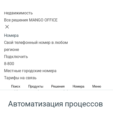
Колл-центр
Подключить
Недвижимость
Все решения MANGO OFFICE
Удобство в использовании
Номера
Свой телефонный номер в любом
Быстрое подключение всех сотрудников к
регионе
Виртуальной АТС за пару шагов
Подключить
8-800
Простота в управлении
Местные городские номера
Тарифы на связь
Управление данными и правами доступа
Поиск
Продукты
Решения
Номера
Меню
сотрудников через один интерфейс
Автоматизация процессов