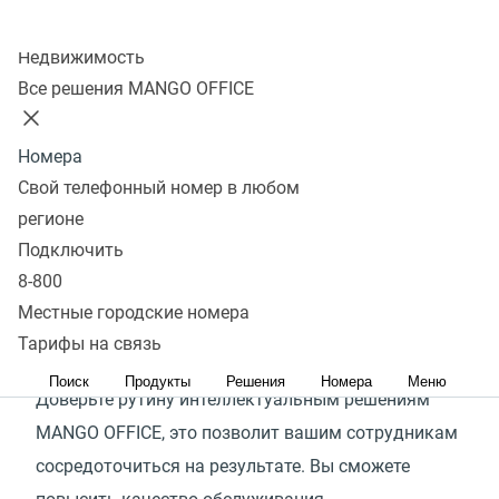
Колл-центр
97%
Недвижимость
Все решения MANGO OFFICE
рутинных задач в обслуживании клиентов можно
делегировать искусственному интеллекту
Номера
В коммуникации компании с клиентами очень
Свой телефонный номер в любом
много рутины: повторяющиеся диалоги, ручная
регионе
прослушка разговоров, большое количество
Подключить
исходящих звонков с одинаковым сообщением
8-800
и многое другое. Эти задачи отнимают время
Местные городские номера
ваших сотрудников — самого ценного ресурса
Тарифы на связь
в любом контактном центре.
Поиск
Продукты
Решения
Номера
Меню
Доверьте рутину интеллектуальным решениям
MANGO OFFICE, это позволит вашим сотрудникам
сосредоточиться на результате. Вы сможете