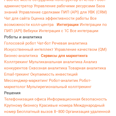
администратор
Управление рабочими ресурсами
База
знаний
Управление сделками
ПИП (API) для УВК (CRM)
Чат для сайта
Оценка эффективности работы
Все
возможности колл-центра
Интеграции
Интеграции по
ПИП (API)
Вебхуки
Интеграция с 1С
Все интеграции
Роботы и аналитика
Голосовой робот
Чат-бот
Речевая аналитика
Искусственный интеллект
Управление качеством (QM)
Бизнес-аналитика
Сервисы для маркетинга
Коллтрекинг
Мультиканальная аналитика
Анализ
конкурентов
Сквозная аналитика
Товарная аналитика
Email-трекинг
Окупаемость инвестиций
Мессенджер‑маркетинг
Робот-аналитик
Робот-
маркетолог
Мультирегиональный коллтрекинг
Решения
Телефонизация офиса
Информационная безопасность
Крупному бизнесу
Красивые номера
Международный
номер
Бесплатный вызов 8−800
Организация удаленной