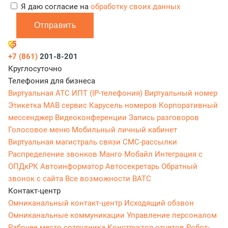
Я даю согласие на
обработку своих данных
Отправить
+7 (861)
201-8-201
Круглосуточно
Телефония для бизнеса
Виртуальная АТС
ИПТ (IP-телефония)
Виртуальный номер
Этикетка
МАВ сервис
Карусель номеров
Корпоративный
мессенджер
Видеоконференции
Запись разговоров
Голосовое меню
Мобильный личный кабинет
Виртуальная магистраль связи
СМС-рассылки
Распределение звонков
Манго Мобайл
Интеграция с
ОПДкРК
Автоинформатор
Автосекретарь
Обратный
звонок с сайта
Все возможности ВАТС
Контакт-центр
Омниканальный контакт-центр
Исходящий обзвон
Омниканальные коммуникации
Управление персоналом
Рабочее место сотрудника
Конструктор отчетов
Робот-