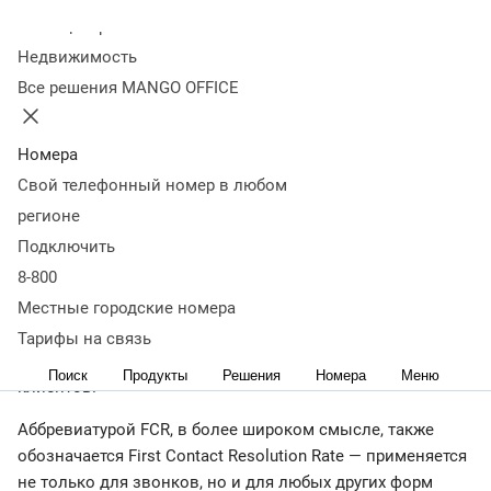
Оглавление
Колл-центр
Как рассчитать показатель FCR
Как измерить FCR в
Недвижимость
облачном контакт-центре MANGO OFFICE?
Как с помощью
Все решения MANGO OFFICE
FCR оценивать эффективность обслуживания
клиентов
Как FCR влияет на удовлетворенность
клиентов
Какие есть способы улучшения FCR
Главное об
Номера
FCR (First call resolution rate)
Свой телефонный номер в любом
< назад
регионе
FCR (First call resolution rate) может быть полезен для
Подключить
отслеживания и повышения эффективности
8-800
обслуживания клиентов службой поддержки, того,
Местные городские номера
насколько хорошо команда колл-центра (или контакт-
центра) отвечает на запросы. Также он может
Тарифы на связь
использоваться для оценки степени удовлетворенности
Поиск
Продукты
Решения
Номера
Меню
клиентов.
Аббревиатурой FCR, в более широком смысле, также
обозначается First Contact Resolution Rate — применяется
не только для звонков, но и для любых других форм