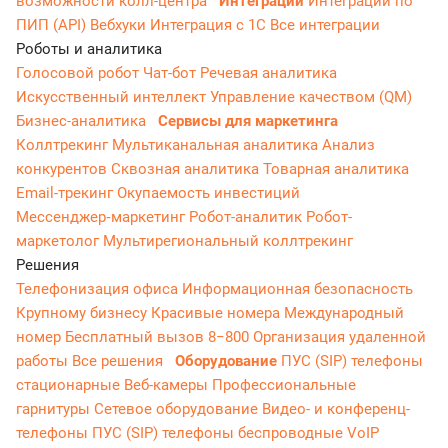
возможности колл-центра
Интеграции
Интеграции по
ПИП (API)
Вебхуки
Интеграция с 1С
Все интеграции
Роботы и аналитика
Голосовой робот
Чат-бот
Речевая аналитика
Искусственный интеллект
Управление качеством (QM)
Бизнес-аналитика
Сервисы для маркетинга
Коллтрекинг
Мультиканальная аналитика
Анализ
конкурентов
Сквозная аналитика
Товарная аналитика
Email-трекинг
Окупаемость инвестиций
Мессенджер‑маркетинг
Робот-аналитик
Робот-
маркетолог
Мультирегиональный коллтрекинг
Решения
Телефонизация офиса
Информационная безопасность
Крупному бизнесу
Красивые номера
Международный
номер
Бесплатный вызов 8−800
Организация удаленной
работы
Все решения
Оборудование
ПУС (SIP) телефоны
стационарные
Веб-камеры
Профессиональные
гарнитуры
Сетевое оборудование
Видео- и конференц-
телефоны
ПУС (SIP) телефоны беспроводные
VoIP