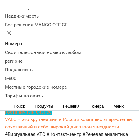
клиентов.
Колл-центр
Недвижимость
Новая цена составит 37 690 рублей в месяц и не
Все решения MANGO OFFICE
облагается НДС.
Номера
Свой телефонный номер в любом
Истории наших клиентов
YCLIENTS – сервис, который помогает
регионе
предпринимателям из сферы услуг увеличивать доход.
Подключить
#Виртуальная АТС
#Контакт-центр
#Коллтрекинг
8-800
Гостиничный бизнес
Местные городские номера
Роза Хутор – круглогодичный горный курорт мирового
Тарифы на связь
класса. Запущен в 2010 году.
#Виртуальная АТС
Поиск
Продукты
Решения
Номера
Меню
Гостиничный бизнес
VALO – это крупнейший в России комплекс апарт-отелей,
сочетающий в себе широкий диапазон звездности.
#Виртуальная АТС
#Контакт-центр
#Речевая аналитика