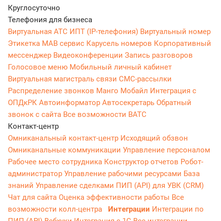
Круглосуточно
Телефония для бизнеса
Виртуальная АТС
ИПТ (IP-телефония)
Виртуальный номер
Этикетка
МАВ сервис
Карусель номеров
Корпоративный
мессенджер
Видеоконференции
Запись разговоров
Голосовое меню
Мобильный личный кабинет
Виртуальная магистраль связи
СМС-рассылки
Распределение звонков
Манго Мобайл
Интеграция с
ОПДкРК
Автоинформатор
Автосекретарь
Обратный
звонок с сайта
Все возможности ВАТС
Контакт-центр
Омниканальный контакт-центр
Исходящий обзвон
Омниканальные коммуникации
Управление персоналом
Рабочее место сотрудника
Конструктор отчетов
Робот-
администратор
Управление рабочими ресурсами
База
знаний
Управление сделками
ПИП (API) для УВК (CRM)
Чат для сайта
Оценка эффективности работы
Все
возможности колл-центра
Интеграции
Интеграции по