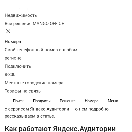
выполнять с помощью сервиса
Способы создания
Колл-центр
сегментов в Яндекс.Аудиториях
Что можно делать с
Недвижимость
собранными сегментами
Как привлекать клиентов через
Все решения MANGO OFFICE
Яндекс.Аудитории
Как проводить A/B-тестирование в
Яндекс.Аудиториях
Примеры использования сегментов в
рекламных кампаниях
Что важно запомнить
Номера
Эффективность маркетинговой кампании зависит от
Свой телефонный номер в любом
того, насколько она соответствует запросам покупателя.
регионе
Выделять бюджет на демонстрацию рекламы всем
Подключить
пользователям без разбора — бессмысленно. Если
8-800
адресат не заинтересован в продукте, даже самое
Местные городские номера
убедительное объявление не принесет никаких
результатов.
Тарифы на связь
Поиск
Продукты
Решения
Номера
Меню
Найти потенциальных клиентов в интернете будет проще
с сервисом Яндекс.Аудитории — о нем подробно
рассказываем в статье.
Как работают Яндекс.Аудитории