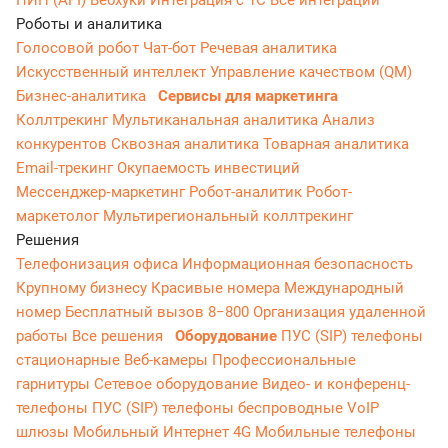
ПИП (API)
Вебхуки
Интеграция с 1С
Все интеграции
Роботы и аналитика
Голосовой робот
Чат-бот
Речевая аналитика
Искусственный интеллект
Управление качеством (QM)
Бизнес-аналитика
Сервисы для маркетинга
Коллтрекинг
Мультиканальная аналитика
Анализ
конкурентов
Сквозная аналитика
Товарная аналитика
Email-трекинг
Окупаемость инвестиций
Мессенджер‑маркетинг
Робот-аналитик
Робот-
маркетолог
Мультирегиональный коллтрекинг
Решения
Телефонизация офиса
Информационная безопасность
Крупному бизнесу
Красивые номера
Международный
номер
Бесплатный вызов 8−800
Организация удаленной
работы
Все решения
Оборудование
ПУС (SIP) телефоны
стационарные
Веб-камеры
Профессиональные
гарнитуры
Сетевое оборудование
Видео- и конференц-
телефоны
ПУС (SIP) телефоны беспроводные
VoIP
шлюзы
Мобильный Интернет 4G
Мобильные телефоны