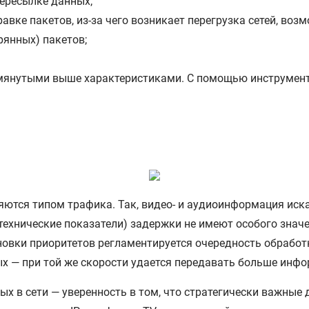
пересылке данных;
авке пакетов, из-за чего возникает перегрузка сетей, воз
рянных) пакетов;
омянутыми выше характеристиками. С помощью инструмент
яются типом трафика. Так, видео- и аудиоинформация иска
технические показатели) задержки не имеют особого значе
новки приоритетов регламентируется очередность обработк
ых — при той же скорости удается передавать больше инф
х в сети — уверенность в том, что стратегически важные 