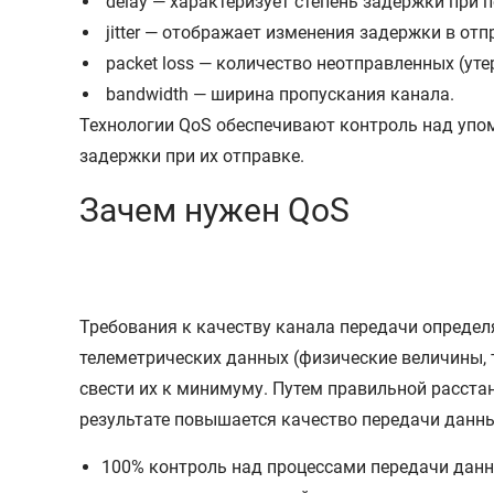
delay — характеризует степень задержки при 
jitter — отображает изменения задержки в отпр
packet loss — количество неотправленных (уте
bandwidth — ширина пропускания канала.
Технологии QoS обеспечивают контроль над уп
задержки при их отправке.
Зачем нужен QoS
Требования к качеству канала передачи определ
телеметрических данных (физические величины, 
свести их к минимуму. Путем правильной расста
результате повышается качество передачи данн
100% контроль над процессами передачи данны