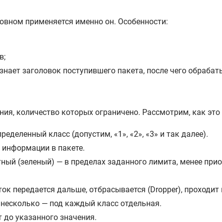
сновном применяется именно он. Особенности:
в;
ознает заголовок поступившего пакета, после чего обрабат
ия, количество которых ограничено. Рассмотрим, как это 
еделенный класс (допустим, «1», «2», «3» и так далее).
 информации в пакете.
етный (зеленый) — в пределах заданного лимита, менее при
оток передается дальше, отбрасывается (Dropper), проходи
 несколько — под каждый класс отдельная.
 до указанного значения.