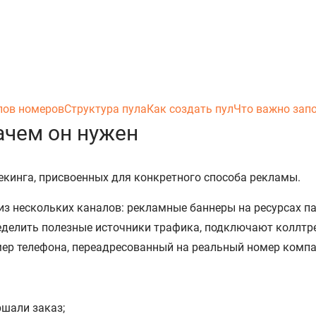
лов номеров
Структура пула
Как создать пул
Что важно зап
зачем он нужен
екинга, присвоенных для конкретного способа рекламы.
з нескольких каналов: рекламные баннеры на ресурсах парт
еделить полезные источники трафика, подключают коллтр
ер телефона, переадресованный на реальный номер комп
ршали заказ;