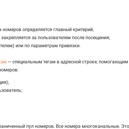
а номеров определяется главный критерий;
 закрепляется за пользователем после посещения;
ателем) или по параметрам привязки.
кам
— специальным тегам в адресной строке, помогающим
номеров:
ия);
ьзователь;
аниченный пул номеров. Все номера многоканальные. Это з