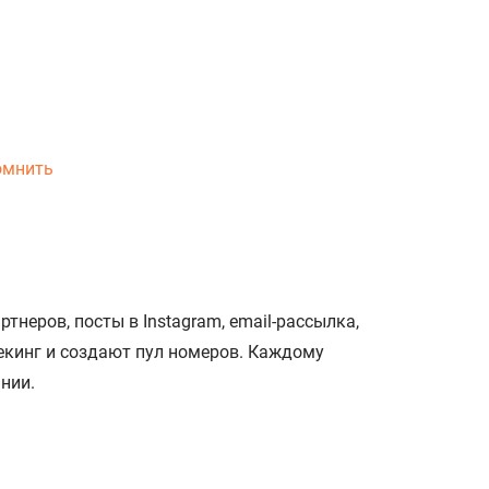
омнить
неров, посты в Instagram, email-рассылка,
екинг и создают пул номеров. Каждому
ании.