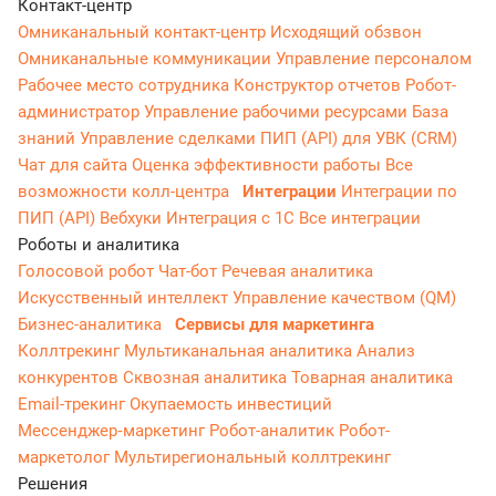
Контакт-центр
Омниканальный контакт-центр
Исходящий обзвон
Омниканальные коммуникации
Управление персоналом
Рабочее место сотрудника
Конструктор отчетов
Робот-
администратор
Управление рабочими ресурсами
База
знаний
Управление сделками
ПИП (API) для УВК (CRM)
Чат для сайта
Оценка эффективности работы
Все
возможности колл-центра
Интеграции
Интеграции по
ПИП (API)
Вебхуки
Интеграция с 1С
Все интеграции
Роботы и аналитика
Голосовой робот
Чат-бот
Речевая аналитика
Искусственный интеллект
Управление качеством (QM)
Бизнес-аналитика
Сервисы для маркетинга
Коллтрекинг
Мультиканальная аналитика
Анализ
конкурентов
Сквозная аналитика
Товарная аналитика
Email-трекинг
Окупаемость инвестиций
Мессенджер‑маркетинг
Робот-аналитик
Робот-
маркетолог
Мультирегиональный коллтрекинг
Решения