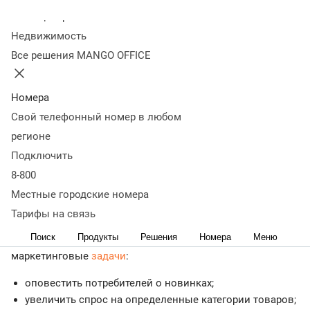
промоакций
Преимущества промоакций
Когда нужно
Колл-центр
проводить промоакции
Как подготовиться к
Недвижимость
промоакции
Что важно запомнить
Все решения MANGO OFFICE
Что такое промоакции и для чего
они нужны
Номера
Свой телефонный номер в любом
Промоакция — это инструмент для продвижения товаров
регионе
и бренда. Различают два основных типа промоакций:
Подключить
информационные — знакомят покупателя с
8-800
характеристиками продукта, стимулирующие — дают
Местные городские номера
бонус за покупку товара, например, бесплатный пробник
или скидку на следующую покупку.
Тарифы на связь
Поиск
Продукты
Решения
Номера
Меню
С помощью промоакций можно решить следующие
маркетинговые
задачи
:
оповестить потребителей о новинках;
увеличить спрос на определенные категории товаров;