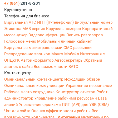
+7 (861)
201-8-201
Круглосуточно
Телефония для бизнеса
Виртуальная АТС
ИПТ (IP-телефония)
Виртуальный номер
Этикетка
МАВ сервис
Карусель номеров
Корпоративный
мессенджер
Видеоконференции
Запись разговоров
Голосовое меню
Мобильный личный кабинет
Виртуальная магистраль связи
СМС-рассылки
Распределение звонков
Манго Мобайл
Интеграция с
ОПДкРК
Автоинформатор
Автосекретарь
Обратный
звонок с сайта
Все возможности ВАТС
Контакт-центр
Омниканальный контакт-центр
Исходящий обзвон
Омниканальные коммуникации
Управление персоналом
Рабочее место сотрудника
Конструктор отчетов
Робот-
администратор
Управление рабочими ресурсами
База
знаний
Управление сделками
ПИП (API) для УВК (CRM)
Чат для сайта
Оценка эффективности работы
Все
возможности колл-центра
Интеграции
Интеграции по