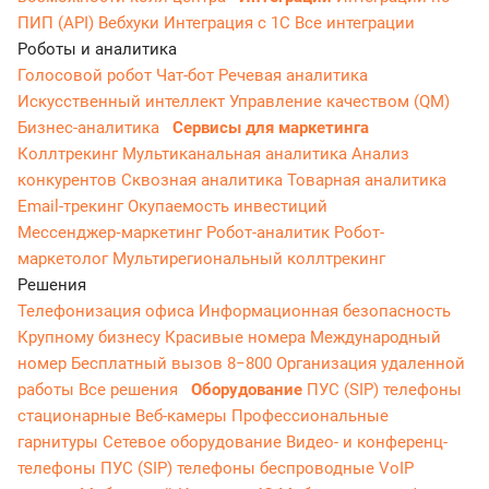
ПИП (API)
Вебхуки
Интеграция с 1С
Все интеграции
Роботы и аналитика
Голосовой робот
Чат-бот
Речевая аналитика
Искусственный интеллект
Управление качеством (QM)
Бизнес-аналитика
Сервисы для маркетинга
Коллтрекинг
Мультиканальная аналитика
Анализ
конкурентов
Сквозная аналитика
Товарная аналитика
Email-трекинг
Окупаемость инвестиций
Мессенджер‑маркетинг
Робот-аналитик
Робот-
маркетолог
Мультирегиональный коллтрекинг
Решения
Телефонизация офиса
Информационная безопасность
Крупному бизнесу
Красивые номера
Международный
номер
Бесплатный вызов 8−800
Организация удаленной
работы
Все решения
Оборудование
ПУС (SIP) телефоны
стационарные
Веб-камеры
Профессиональные
гарнитуры
Сетевое оборудование
Видео- и конференц-
телефоны
ПУС (SIP) телефоны беспроводные
VoIP