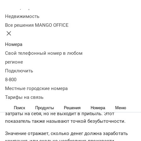
рентабельности: формула
Как провести анализ
Коротко о
Колл-центр
главном
Недвижимость
Рентабельность — это ключевой показатель любого
Все решения MANGO OFFICE
бизнеса, который отражает его способность приносить
доход. Порог рентабельности рассчитывают, чтобы
понять, в какой момент предприятие становится
Номера
безубыточным, то есть выходит на самоокупаемость.
Свой телефонный номер в любом
Рассказываем, что это за значение, для чего оно нужно,
регионе
как правильно определить порог рентабельности.
Подключить
Что такое ПР и зачем его считать
8-800
Местные городские номера
Тарифы на связь
Порог рентабельности — это размер выручки или объем
производства, при котором бизнес полностью окупает
Поиск
Продукты
Решения
Номера
Меню
затраты на себя, но не выходит в прибыль. Этот
показатель также называют точкой безубыточности.
Значение отражает, сколько денег должна заработать