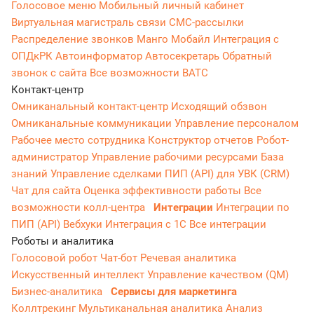
Голосовое меню
Мобильный личный кабинет
Виртуальная магистраль связи
СМС-рассылки
Распределение звонков
Манго Мобайл
Интеграция с
ОПДкРК
Автоинформатор
Автосекретарь
Обратный
звонок с сайта
Все возможности ВАТС
Контакт-центр
Омниканальный контакт-центр
Исходящий обзвон
Омниканальные коммуникации
Управление персоналом
Рабочее место сотрудника
Конструктор отчетов
Робот-
администратор
Управление рабочими ресурсами
База
знаний
Управление сделками
ПИП (API) для УВК (CRM)
Чат для сайта
Оценка эффективности работы
Все
возможности колл-центра
Интеграции
Интеграции по
ПИП (API)
Вебхуки
Интеграция с 1С
Все интеграции
Роботы и аналитика
Голосовой робот
Чат-бот
Речевая аналитика
Искусственный интеллект
Управление качеством (QM)
Бизнес-аналитика
Сервисы для маркетинга
Коллтрекинг
Мультиканальная аналитика
Анализ