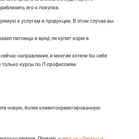
риблизить его к покупке.
прямую к услугам и продукции. В этом случае вы
завел питомца и вряд ли купит корм в
 сейчас направление, и многие хотели бы себя
 только курсы по IT-профессиям.
аете новую, более клиентоориентированную
розыгрыш призов. Пример —
тест от «Ленты» и