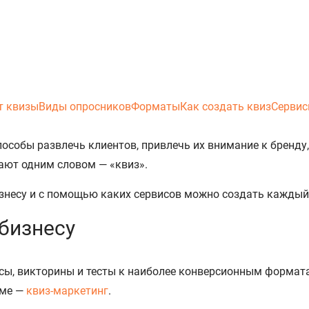
т квизы
Виды опросников
Форматы
Как создать квиз
Сервис
пособы развлечь клиентов, привлечь их внимание к бренду
вают одним словом — «квиз».
бизнесу и с помощью каких сервисов можно создать кажды
 бизнесу
ы, викторины и тесты к наиболее конверсионным формата
аме —
квиз-маркетинг
.