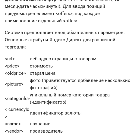
месяц-дата часы:минуты). Для ввода позиций
предусмотрен элемент <offers>, под каждое
наименование отдельный <offer>.
Система предполагает ввод обязательных параметров.
Основные атрибуты Яндекс.Директ для розничной
торговли:
<url>
веб-адрес страницы с товаром
<price>
стоимость
<oldprice>
старая цена
фото (приветствуется добавление нескольких
<picture>
фотографий)
уникальный номер категории товара
<categorild>
(идентификатор)
< currencyId
идентификатор валюты
>
<name>
название
<vendor>
производитель