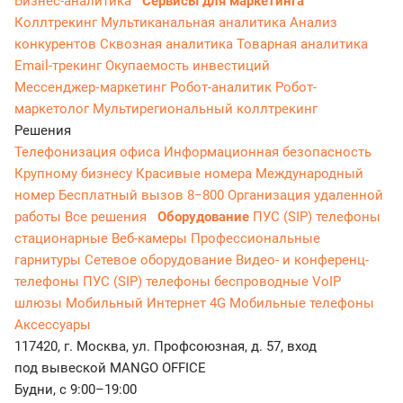
Бизнес-аналитика
Сервисы для маркетинга
Коллтрекинг
Мультиканальная аналитика
Анализ
конкурентов
Сквозная аналитика
Товарная аналитика
Email-трекинг
Окупаемость инвестиций
Мессенджер‑маркетинг
Робот-аналитик
Робот-
маркетолог
Мультирегиональный коллтрекинг
Решения
Телефонизация офиса
Информационная безопасность
Крупному бизнесу
Красивые номера
Международный
номер
Бесплатный вызов 8−800
Организация удаленной
работы
Все решения
Оборудование
ПУС (SIP) телефоны
стационарные
Веб-камеры
Профессиональные
гарнитуры
Сетевое оборудование
Видео- и конференц-
телефоны
ПУС (SIP) телефоны беспроводные
VoIP
шлюзы
Мобильный Интернет 4G
Мобильные телефоны
Аксессуары
117420, г. Москва, ул. Профсоюзная, д. 57, вход
под вывеской MANGO OFFICE
Будни, с 9:00–19:00