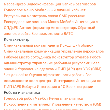
мессенджер
Видеоконференции
Запись разговоров
Голосовое меню
Мобильный личный кабинет
Виртуальная магистраль связи
СМС-рассылки
Распределение звонков
Манго Мобайл
Интеграция с
ОПДкРК
Автоинформатор
Автосекретарь
Обратный
звонок с сайта
Все возможности ВАТС
Контакт-центр
Омниканальный контакт-центр
Исходящий обзвон
Омниканальные коммуникации
Управление персоналом
Рабочее место сотрудника
Конструктор отчетов
Робот-
администратор
Управление рабочими ресурсами
База
знаний
Управление сделками
ПИП (API) для УВК (CRM)
Чат для сайта
Оценка эффективности работы
Все
возможности колл-центра
Интеграции
Интеграции по
ПИП (API)
Вебхуки
Интеграция с 1С
Все интеграции
Роботы и аналитика
Голосовой робот
Чат-бот
Речевая аналитика
Искусственный интеллект
Управление качеством (QM)