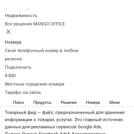
фиды
Требования к фиду
Как работает фид
Как
Колл-центр
использовать фид
Что важно запомнить
Недвижимость
< назад
Все решения MANGO OFFICE
Количество товарных позиций в интернет-магазинах
может исчисляться десятками тысяч. Использование
фидов существенно упрощает обработку огромных
Номера
массивов информации, облегчает труд специалистов по
Свой телефонный номер в любом
контекстной рекламе и поддержке сайта.
регионе
Подключить
Описываем в деталях все особенности файлов этого
типа: зачем нужны, как работать с фидами, где и как
8-800
использовать.
Местные городские номера
Тарифы на связь
Что такое товарный фид
Поиск
Продукты
Решения
Номера
Меню
Товарный фид — файл, предназначенный для хранения
информации о товарах, услугах. Это главный источник
данных для рекламных сервисов Google Ads,