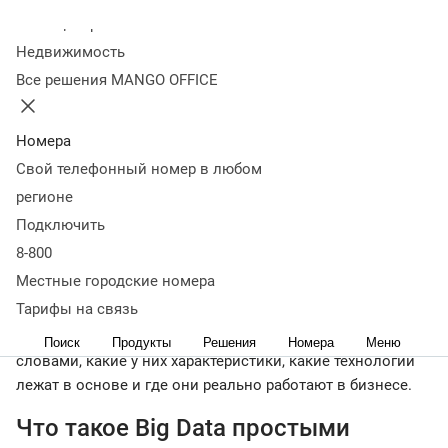
больших данных: модель 5V
Как устроена архитектура Big
Колл-центр
Data
Технологии и инструменты Big Data
Применение Big
Недвижимость
Data в бизнесе и отраслях
Проблемы и вызовы Big
Все решения MANGO OFFICE
Data
Тренды Big Data в 2026 году
Заключение
← Читать Журнал
Номера
Свой телефонный номер в любом
Каждый день человечество генерирует около 2,5
регионе
квинтиллиона байт данных: сообщения в мессенджерах,
Подключить
транзакции в банках, показания датчиков на заводах,
8-800
звонки в колл-центры, клики на сайтах. Традиционные
Местные городские номера
базы данных с такими объёмами не справляются —
Тарифы на связь
именно здесь начинается территория Big Data. В этой
статье разберём, что такое большие данные простыми
Поиск
Продукты
Решения
Номера
Меню
словами, какие у них характеристики, какие технологии
лежат в основе и где они реально работают в бизнесе.
Что такое Big Data простыми