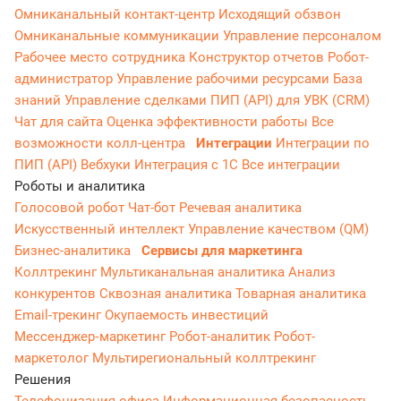
Омниканальный контакт-центр
Исходящий обзвон
Омниканальные коммуникации
Управление персоналом
Рабочее место сотрудника
Конструктор отчетов
Робот-
администратор
Управление рабочими ресурсами
База
знаний
Управление сделками
ПИП (API) для УВК (CRM)
Чат для сайта
Оценка эффективности работы
Все
возможности колл-центра
Интеграции
Интеграции по
ПИП (API)
Вебхуки
Интеграция с 1С
Все интеграции
Роботы и аналитика
Голосовой робот
Чат-бот
Речевая аналитика
Искусственный интеллект
Управление качеством (QM)
Бизнес-аналитика
Сервисы для маркетинга
Коллтрекинг
Мультиканальная аналитика
Анализ
конкурентов
Сквозная аналитика
Товарная аналитика
Email-трекинг
Окупаемость инвестиций
Мессенджер‑маркетинг
Робот-аналитик
Робот-
маркетолог
Мультирегиональный коллтрекинг
Решения