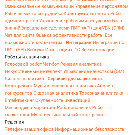
Омниканальные коммуникации
Управление персоналом
Рабочее место сотрудника
Конструктор отчетов
Робот-
администратор
Управление рабочими ресурсами
База
знаний
Управление сделками
ПИП (API) для УВК (CRM)
Чат для сайта
Оценка эффективности работы
Все
возможности колл-центра
Интеграции
Интеграции по
ПИП (API)
Вебхуки
Интеграция с 1С
Все интеграции
Роботы и аналитика
Голосовой робот
Чат-бот
Речевая аналитика
Искусственный интеллект
Управление качеством (QM)
Бизнес-аналитика
Сервисы для маркетинга
Коллтрекинг
Мультиканальная аналитика
Анализ
конкурентов
Сквозная аналитика
Товарная аналитика
Email-трекинг
Окупаемость инвестиций
Мессенджер‑маркетинг
Робот-аналитик
Робот-
маркетолог
Мультирегиональный коллтрекинг
Решения
Телефонизация офиса
Информационная безопасность