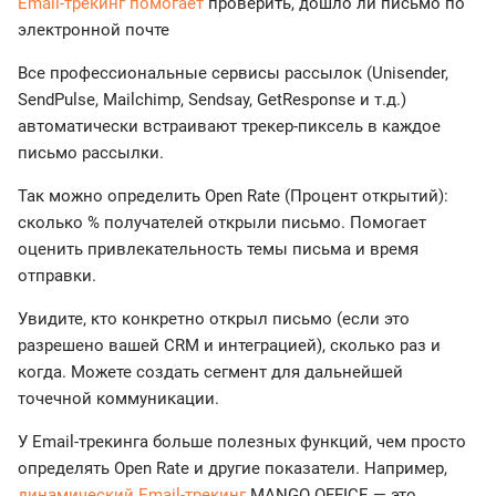
Email-трекинг помогает
проверить, дошло ли письмо по
электронной почте
Все профессиональные сервисы рассылок (Unisender,
SendPulse, Mailchimp, Sendsay, GetResponse и т.д.)
автоматически встраивают трекер-пиксель в каждое
письмо рассылки.
Так можно определить Open Rate (Процент открытий):
сколько % получателей открыли письмо. Помогает
оценить привлекательность темы письма и время
отправки.
Увидите, кто конкретно открыл письмо (если это
разрешено вашей CRM и интеграцией), сколько раз и
когда. Можете создать сегмент для дальнейшей
точечной коммуникации.
У Email-трекинга больше полезных функций, чем просто
определять Open Rate и другие показатели. Например,
динамический Email-трекинг
MANGO OFFICE — это