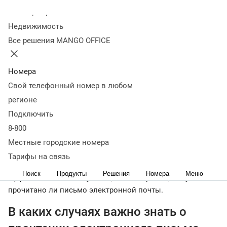
Колл-центр
10 июля 2025
25 068
Недвижимость
Оглавление
Все решения MANGO OFFICE
В каких случаях важно знать о прочтении электронного
письма
В каких почтовых сервисах работает уведомление
о прочтении
Определение с помощью расширений,
Номера
плагинов и трекеров
Автоматизация массовых
Свой телефонный номер в любом
рассылок
Главное: как понять, что письмо прочитано
регионе
< назад
Подключить
Отправляя важное письмо — будь то коммерческое
8-800
предложение, счет, договор или срочный запрос — вы
хотите быть уверены, что адресат его действительно
Местные городские номера
увидел. Знание о прочтении экономит время, помогает
Тарифы на связь
планировать дальнейшие действия и повышает
Поиск
Продукты
Решения
Номера
Меню
эффективность коммуникации. Разберемся, как узнать
прочитано ли письмо электронной почты.
В каких случаях важно знать о