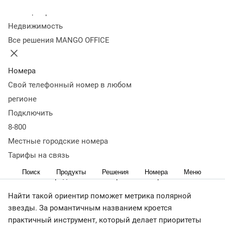
Колл-центр
27 января 2025
22 893
Недвижимость
Оглавление
Все решения MANGO OFFICE
Что такое метрика North Star
Какие бывают метрики
полярной звезды
Может ли метрика меняться со
временем
Как найти метрику Норд Cтар
Примеры удачных
Номера
north star metric
Главное о North Star
Свой телефонный номер в любом
< назад
регионе
Цель каждого бизнеса — устойчивый рост и увеличение
Подключить
прибыли. Для этого приходится следить за разными
8-800
показателями эффективности, каждый из которых по-
своему важен. Но как понять, на какой из них стоит
Местные городские номера
направить основные усилия, чтобы добиться роста
Тарифы на связь
компании? Нужен четкий ориентир — один главный
Поиск
Продукты
Решения
Номера
Меню
показатель среди множества разных метрик.
Найти такой ориентир поможет метрика полярной
звезды. За романтичным названием кроется
практичный инструмент, который делает приоритеты