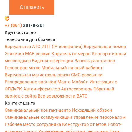
Отправить
+7 (861)
201-8-201
Круглосуточно
Телефония для бизнеса
Виртуальная АТС
ИПТ (IP-телефония)
Виртуальный номер
Этикетка
МАВ сервис
Карусель номеров
Корпоративный
мессенджер
Видеоконференции
Запись разговоров
Голосовое меню
Мобильный личный кабинет
Виртуальная магистраль связи
СМС-рассылки
Распределение звонков
Манго Мобайл
Интеграция с
ОПДкРК
Автоинформатор
Автосекретарь
Обратный
звонок с сайта
Все возможности ВАТС
Контакт-центр
Омниканальный контакт-центр
Исходящий обзвон
Омниканальные коммуникации
Управление персоналом
Рабочее место сотрудника
Конструктор отчетов
Робот-
администратор
Управление рабочими ресурсами
База