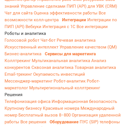
знаний
Управление сделками
ПИП (API) для УВК (CRM)
Чат для сайта
Оценка эффективности работы
Все
возможности колл-центра
Интеграции
Интеграции по
ПИП (API)
Вебхуки
Интеграция с 1С
Все интеграции
Роботы и аналитика
Голосовой робот
Чат-бот
Речевая аналитика
Искусственный интеллект
Управление качеством (QM)
Бизнес-аналитика
Сервисы для маркетинга
Коллтрекинг
Мультиканальная аналитика
Анализ
конкурентов
Сквозная аналитика
Товарная аналитика
Email-трекинг
Окупаемость инвестиций
Мессенджер‑маркетинг
Робот-аналитик
Робот-
маркетолог
Мультирегиональный коллтрекинг
Решения
Телефонизация офиса
Информационная безопасность
Крупному бизнесу
Красивые номера
Международный
номер
Бесплатный вызов 8−800
Организация удаленной
работы
Все решения
Оборудование
ПУС (SIP) телефоны